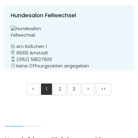
Hundesalon Fellwechsel
Am Rößchen 1
99310 Arnstadt
(0152) 58527800
keine Öffnungszeiten angegeben
<
1
2
3
>
>>