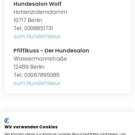
Hundesalon Wolf
Hohenzollerndamm
10717 Berlin
Tel.: 0308851731
zum Hundefriseur
Pfiffikuss - Der Hundesalon
Wassermannstraße
12489 Berlin
Tel.: 03067895085
zum Hundefriseur
ALLGEMEIN
Wir verwenden Cookies
HUNDEFRISEURE
Wir können diese zur Analyse unserer Besucherdaten platzieren, um