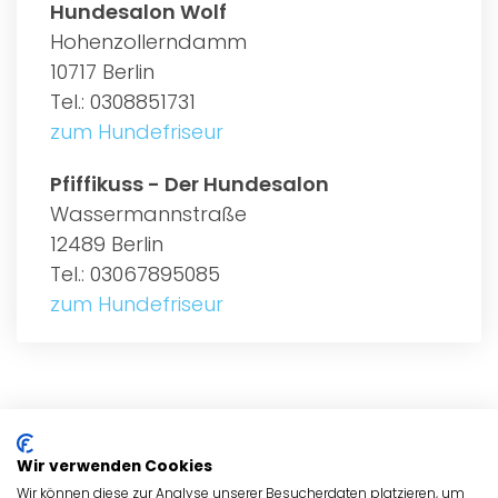
Hundesalon Wolf
Hohenzollerndamm
10717 Berlin
Tel.: 0308851731
zum Hundefriseur
Pfiffikuss - Der Hundesalon
Wassermannstraße
12489 Berlin
Tel.: 03067895085
zum Hundefriseur
ALLGEMEIN
Wir verwenden Cookies
HUNDEFRISEURE
Wir können diese zur Analyse unserer Besucherdaten platzieren, um